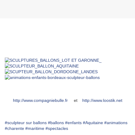
En Tant que sculpteur sur ballons en gironde et en aquitaine, on me
demande souvent en prestations de faire tel ou tel personnage
principalement issu de la BD ou de dessins animés.
Et c'est comme cela qu'est la sculpture sur ballons de LITTLE DIDDLE.
En voici quelques photos .
Et toujours notre site pour avoir une idée de ce que propose la
compagnie bulle comme spectacles de magie et comme sculptures sur
ballons avec Loostik.
http://www.compagniebulle.fr
et
http://www.loostik.net
#sculpteur sur ballons
#ballons
#enfants
#Aquitaine
#animations
#charente
#maritime
#spectacles