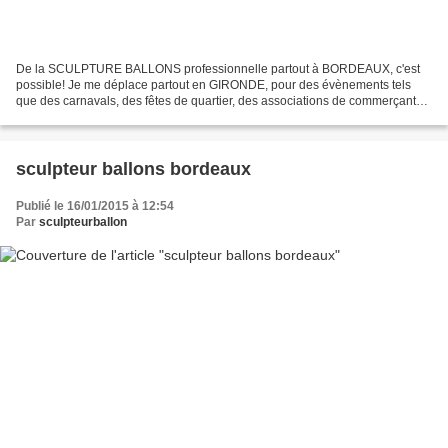
De la SCULPTURE BALLONS professionnelle partout à BORDEAUX, c'est
possible! Je me déplace partout en GIRONDE, pour des évènements tels
que des carnavals, des fêtes de quartier, des associations de commerçants
qui veulent remercier leurs clients, dse écoles...
sculpteur ballons bordeaux
Publié le 16/01/2015 à 12:54
Par
sculpteurballon