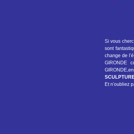
Si vous cher
sont fantasti
change de l
GIRONDE com
GIRONDE,e
SCULPTURE
Et n'oubliez p