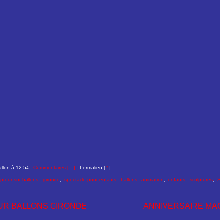
allon à 12:54 -
Commentaires [
…
]
- Permalien [
#
]
lpteur sur ballons
,
gironde
,
spectacle pour enfants
,
ballons
,
animation
,
enfants
,
sculptures
,
S
UR BALLONS GIRONDE
ANNIVERSAIRE MA