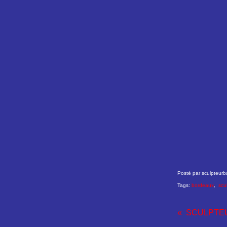
Posté par sculpteurb
Tags:
bordeaux
,
scu
SCULPTE