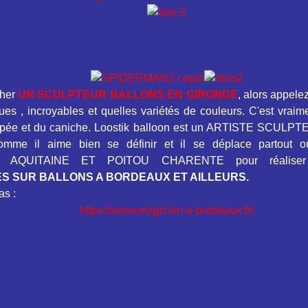
cher
UN SCULPTEUR BALLONS EN GIRONDE
, alors appele
ques , incroyables et quelles variétés de couleurs. C'est vraime
'épée et du caniche. Loostik balloon est un ARTISTE SCU
me il aime bien se définir et il se déplace partout où
n AQUITAINE ET POITOU CHARENTE pour réaliser 
S SUR BALLONS A BORDEAUX ET AILLEURS.
as :
https://www.magicien-a-bordeaux.fr/