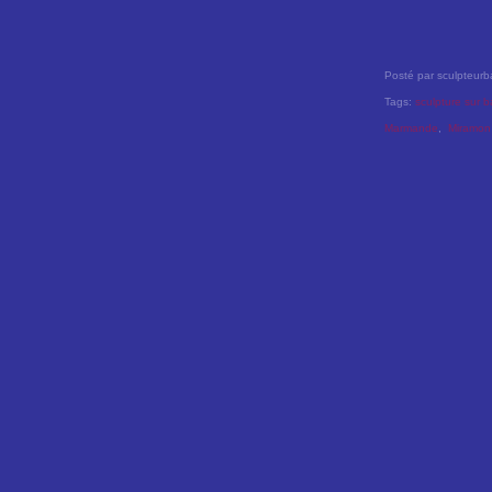
Posté par sculpteurb
Tags:
sculpture sur b
Marmande
,
Miramon