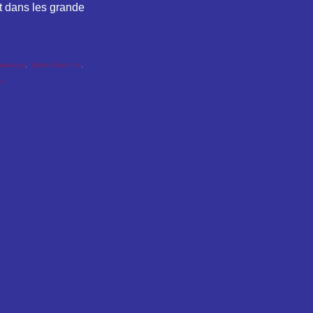
t dans les grande
passage
,
Lot-et-Garonne
,
ot