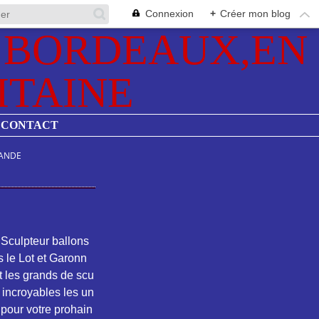
Connexion
+
Créer mon blog
CONTACT
ANDE
e Sculpteur ballons
s le Lot et Garonn
et les grands de scu
s incroyables les un
 pour votre prohain