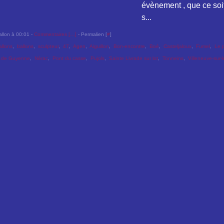
évènement , que ce soi
s...
allon à 00:01 -
Commentaires [
…
]
- Permalien [
#
]
allons
,
ballons
,
sculpteur
,
47
,
Agen
,
Aiguillon
,
Bon-encontre
,
Boé
,
Casteljaloux
,
Fumel
,
Le 
 de Guyenne
,
Nérac
,
Pont du casse
,
Pujols
,
Sainte Livrade sur lot
,
Tonneins
,
Villeneuve-sur-l