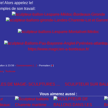
e! Alors appelez le!
ples de son travail:
https://www.magicien-a-bordeaux.fr/
allon à 23:56 -
Commentaires [
…
]
- Permalien [
#
]
eur
,
Toulouse
SPECTACLES DE MAGIE- SCULPTURES SUR BALLONS EN AQUITAINE
Vous aimerez aussi :