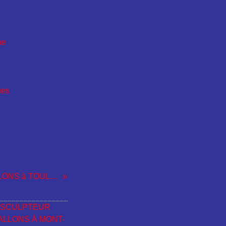
SCULPTEUR SUR BALLONS à TOULOUSE EN MIDI-PYRENEES