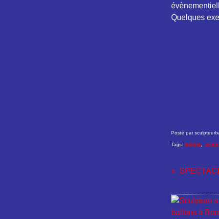
évènementiell
Quelques exem
Posté par sculpteurb
Tags:
ballons
,
sculpt