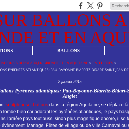
TIONS
BALLONS
BALLONS A BORDEAUX,EN GIRONDE ET EN AQUITAINE
>
CATEGORIES
>
ONS PYRÉNÉES ATLANTIQUES: PAU-BAYONNE-BIARRITZ-BIDART-SAINT JEAN DE
2 janvier 2015
allons Pyrénées atlantiques: Pau-Bayonne-Biarritz-Bidart-S
Anglet
on,
sculpteur sur ballons
dans la région Aquitaine, se déplace là 
la tombe bien car adorant les pyrénées atlantiques, le pays basq
ns l'arrière pays tout aussi sinon plus magnifique encore, il se f
e évènement: Mariage, Fêtes de village ou de ville,Carnaval ou 