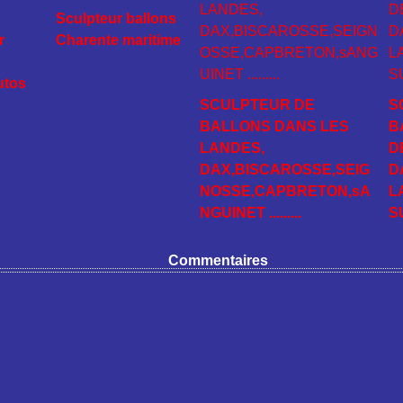
Sculpteur ballons
r
Charente maritime
utos
SCULPTEUR DE
S
BALLONS DANS LES
B
LANDES,
D
DAX,BISCAROSSE,SEIG
D
NOSSE,CAPBRETON,sA
L
NGUINET .........
S
Commentaires