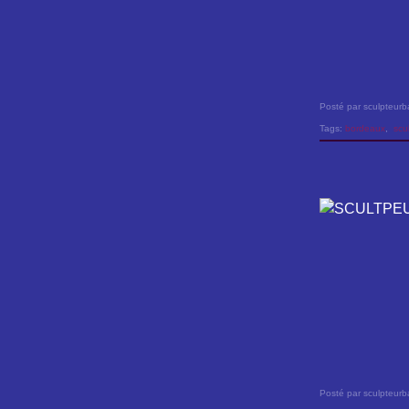
Posté par sculpteurb
Tags:
bordeaux
,
scu
Posté par sculpteurb