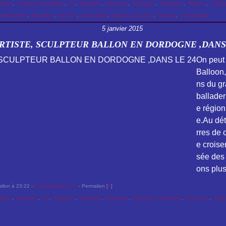
allons
,
sculpture sur ballons
,
24
,
Bergerac
,
Boulazac
,
Dordogne
,
Périgueux
,
Ribérac
,
Trélis
-Ménestérol
,
Mussidan
,
Nontron
,
Saint Astier
,
Sarlat-La-Canéda
,
Thiviers
,
montbazillac
5 janvier 2015
RTISTE, SCULPTEUR BALLON EN DORDOGNE ,DANS 
On peut 
Balloon,
ns du g
ballader
e région
e.Au dét
rres de c
e croise
sée des 
ons plus.
allon à 23:22 -
Commentaires [
…
]
- Permalien [
#
]
allons
,
Aquitaine
,
24
,
Bergerac
,
Boulazac
,
Dordogne
,
Montpon ménestérol
,
Périgueux
,
Ribé