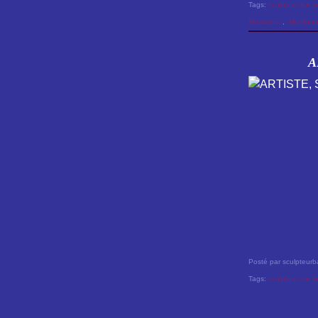
Tags:
sculpteur sur b
Montignac
,
Montpon
A
Posté par sculpteurb
Tags:
sculpteur sur b