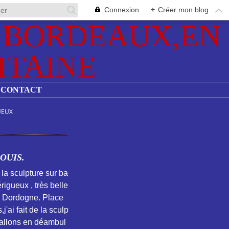
Connexion
+
Créer mon blog
CONTACT
UEUX
OUIS.
de la sculpture sur ba
rigueux , très belle
la Dordogne. Place
,j'ai fait de la sculp
ballons en déambul