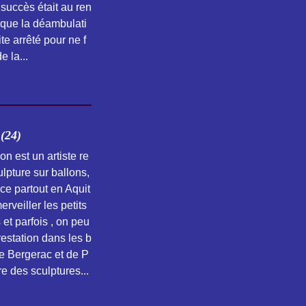
 succès était au ren
que la déambulati
ite arrêté pour ne f
e la...
24)
on est un artiste re
lpture sur ballons,
ace partout en Aquit
rveiller les petits
 et parfois , on peu
prestation dans les b
de Bergerac et de P
re des sculptures...