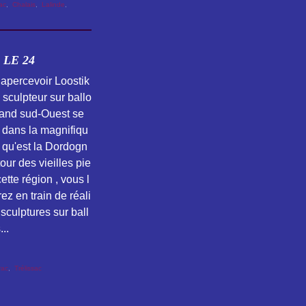
sac
,
Chalais
,
Lalinde
,
LE 24
apercevoir Loostik
 sculpteur sur ballo
rand sud-Ouest se
 dans la magnifiqu
 qu'est la Dordogn
our des vieilles pie
ette région , vous l
rez en train de réali
sculptures sur ball
..
rac
,
Trélissac