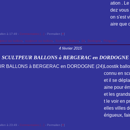
ation . Le
dez vous 
on s'est v
aire que d
allon à 17:49 -
Commentaires [
…
]
- Permalien [
#
]
lpteur sur ballons
,
sculpture sur ballons
,
Sculpteur Ballons
,
24
,
Dordogne
,
Périgueux
4 février 2015
SCULTPEUR BALLONS à BERGERAC en DORDOGNE (
Loostik ballo
connu en scu
et il se dépl
aine pour éme
et les grands
t le voir en 
elles villes 
érigueux, fai
allon à 23:49 -
Commentaires [
…
]
- Permalien [
#
]