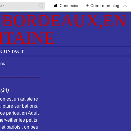
Connexion
+
Créer mon blog
CONTACT
RON
24)
on est un artiste re
lpture sur ballons,
ace partout en Aquit
rveiller les petits
 et parfois , on peu