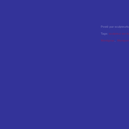
Posté par sculpteurb
Tags:
sculpteur sur b
Montignac
,
Montpon