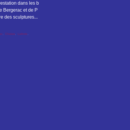
prestation dans les b
de Bergerac et de P
re des sculptures...
sac
,
Chalais
,
Lalinde
,