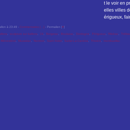
t le voir en 
elles villes 
érigueux, fai
allon à 23:49 -
Commentaires [
…
]
- Permalien [
#
]
allons
,
sculpture sur ballons
,
24
,
Bergerac
,
Boulazac
,
Dordogne
,
Périgueux
,
Ribérac
,
Trélis
-Ménestérol
,
Mussidan
,
Nontron
,
Saint Astier
,
Sarlat-La-Canéda
,
Thiviers
,
montbazillac