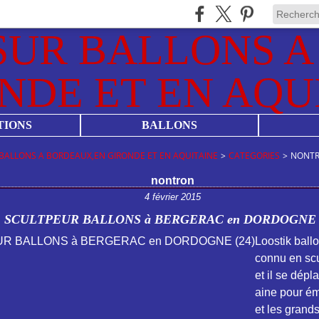
TIONS
BALLONS
BALLONS A BORDEAUX,EN GIRONDE ET EN AQUITAINE
>
CATEGORIES
>
NONT
nontron
4 février 2015
SCULTPEUR BALLONS à BERGERAC en DORDOGNE (
Loostik ballo
connu en scu
et il se dépl
aine pour éme
et les grands