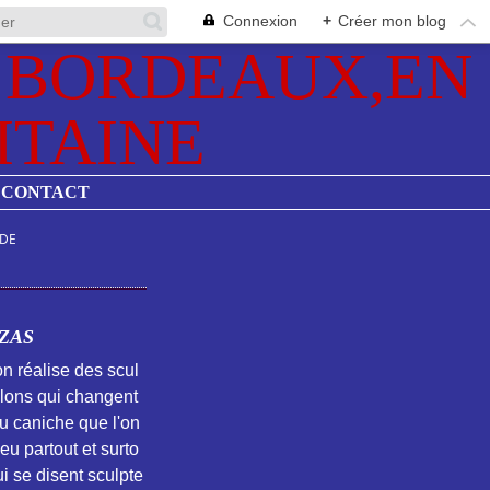
Connexion
+
Créer mon blog
CONTACT
EDE
ZAS
on réalise des scul
llons qui changent
du caniche que l'on
eu partout et surto
ui se disent sculpte