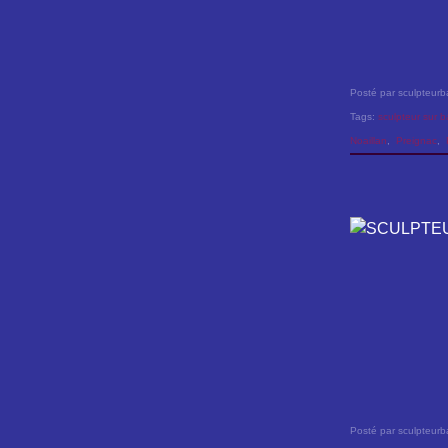
Posté par sculpteurb
Tags:
sculpteur sur b
Noaillan
,
Preignac
,
Posté par sculpteurb