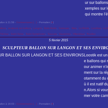
ur sur ballon
xemples sur l
qui montre l'é
allon à 21:59 -
Commentaires [
…
]
- Permalien [
#
]
allons
,
sculpture sur ballons
,
Langon
,
Belin-Beliet
,
Cadaujac
,
Illats
,
La Brède
,
Landiras
,
Le 
Préchac
,
Saint Selve
,
Saint Symphorien
,
Saucats
,
Sauternes
,
Villandraut
,
Roaillan
5 février 2015
SCULPTEUR BALLON SUR LANGON ET SES ENVIR
Loostik est un
e ballons qui 
our animer n'
ment sur la ré
otamment du 
ù il est natif 
n.Alors si vou
mer votre carn
allon à 16:03 -
Commentaires [
…
]
- Permalien [
#
]