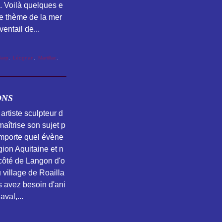
s. Voilà quelques e
e thème de la mer
ventail de...
Barp
,
Léognan
,
Martillac
,
ONS
 artiste sculpteur d
maîtrise son sujet p
importe quel évène
gion Aquitaine et n
côté de Langon d'o
du village de Roailla
s avez besoin d'ani
aval,...