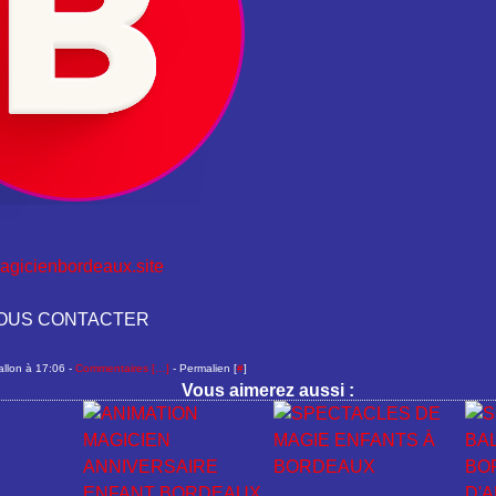
agicienbordeaux.site
NOUS CONTACTER
allon à 17:06 -
Commentaires [
…
]
- Permalien [
#
]
Vous aimerez aussi :