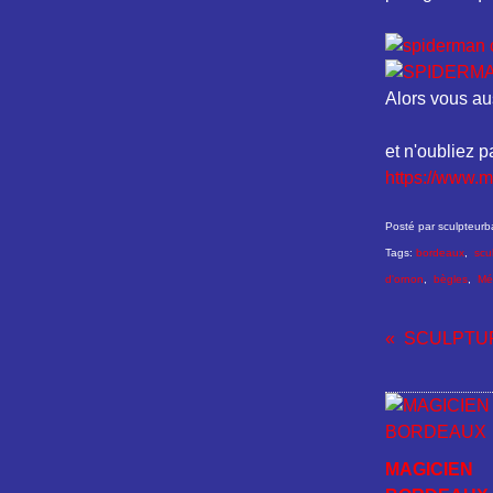
Alors vous aus
et n'oubliez pa
https://www.m
Posté par sculpteurb
Tags:
bordeaux
,
scu
d'ornon
,
bègles
,
Mé
MAGICIEN