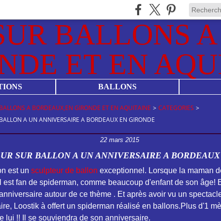
TIONS
BALLONS
BALLONS A BORDEAUX,EN GIRONDE ET EN AQUITAINE
>
CATEGORIES
>
BALLON A UN ANNIVERSAIRE A BORDEAUX EN GIRONDE
22 mars 2015
UR SUR BALLON A UN ANNIVERSAIRE A BORDEAUX
on est un
sculpteur de ballon
exceptionnel. Lorsque la maman de
u'il est fan de spiderman, comme beaucoup d'enfant de son âge! E
anniversaire autour de ce thème . Et après avoir vu un spectacl
re, Loostik à offert un spiderman réalisé en ballons.Plus d'1 mè
 lui !! Il se souviendra de son anniversaire.