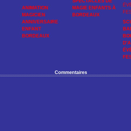
SPECTACLES DE
ANIMATION
MAGIE ENFANTS À
MAGICIEN
BORDEAUX
ANNIVERSAIRE
SC
ENFANT
BA
BORDEAUX
BO
D'
ÉV
FE
Commentaires
tail Canalblog
Top articles
Contact
Signaler un abus
C.G.U.
Cookies et don