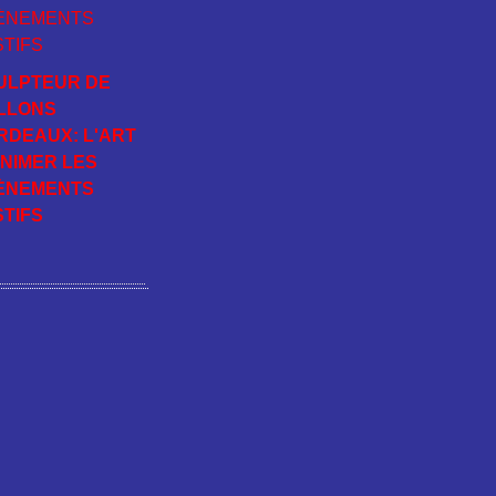
ULPTEUR DE
LLONS
RDEAUX: L'ART
ANIMER LES
ÈNEMENTS
STIFS
nées personnelles
Préférences cookies