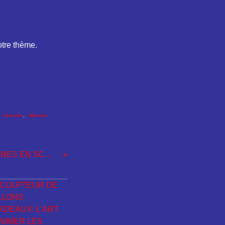
otre thème.
,
Libourne
,
villenave
CARS ET PLANES EN SCULPTURES SUR BALLONS A BORDEAUX