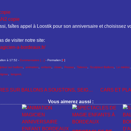
si, faîtes appel à Loostik pour son anniversaire et choisissez v
s de visiter notre site:
agicien-a-bordeaux.fr/
allon à 17:52 -
Commentaires [
…
]
- Permalien [
#
]
lpteur sur ballons
,
animation
,
enfants
,
clown
,
Pessac
,
Talence
,
Sculpteur Ballons
,
Le médoc
rignac
,
langonL
SCULPTURES SUR BALLONS A SOUSTONS, SEIGNOSSE, CAPBRETON,HOSSEGOR,LABENNES ET DANS LES LANDES
Vous aimerez aussi :